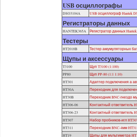
USB осциллографы
DSO3104A
USB осциллограф Hantek D
Регистраторы данных
HANTEK365A
Регистратор данных Hantek
Тестеры
HT2018B
Тестер аккумуляторных ба
Щупы и аксессуары
T3100
Щуп T3100 (1:100)
PP80
Щуп PP-80 (1:1 1:10)
HT301
Адаптер подключения а а
HT30A
Переходник для подключе
HT30B
Переходник BNC-гнездо м
HT306-06
Контактный ответвитель H
HT306-23
Контактный ответвитель H
HT307
Набор пробников-игл HT30
HT311
Переходник BNC-4мм HT31
HT19
Щупы для мультиметра HT