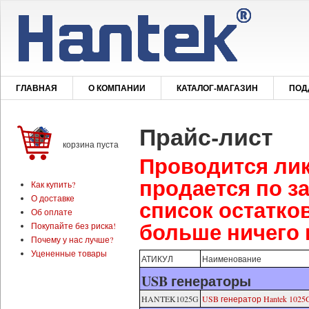
ГЛАВНАЯ
О КОМПАНИИ
КАТАЛОГ-МАГАЗИН
ПОД
Прайс-лист
корзина пуста
Проводится лик
продается по з
Как купить?
О доставке
список остатко
Об оплате
больше ничего 
Покупайте без риска!
Почему у нас лучше?
Уцененные товары
АТИКУЛ
Наименование
USB генераторы
HANTEK1025G
USB генератор Hantek 1025