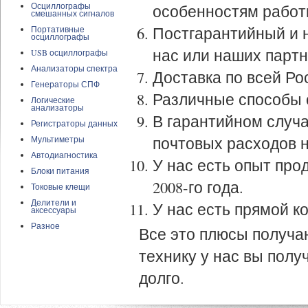
Осциллографы
особенностям работ
смешанных сигналов
Постгарантийный и 
Портативные
осциллографы
нас или наших партн
USB осциллографы
Анализаторы спектра
Доставка по всей Ро
Генераторы СПФ
Различные способы 
Логические
анализаторы
В гарантийном случа
Регистраторы данных
почтовых расходов н
Мультиметры
Автодиагностика
У нас есть опыт про
Блоки питания
2008-го года.
Токовые клещи
Делители и
У нас есть прямой к
аксессуары
Разное
Все это плюсы получа
технику у нас вы полу
долго.