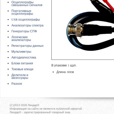
Осциллографы
смешанных сигналов
Портативные
осциллографы
USB осциллографы
Анализаторы спектра
Генераторы СПФ
Логические
анализаторы
Регистраторы данных
Мультиметры
Автодиагностика
Блоки питания
В упаковке 1 щуп.
Токовые клещи
Длина: 60см
Делители и
аксессуары
Разное
(C)2013-2026
Линдар®
Информация на сайте не является публичной офертой.
Линдар® - зарегистрированный товарный знак.